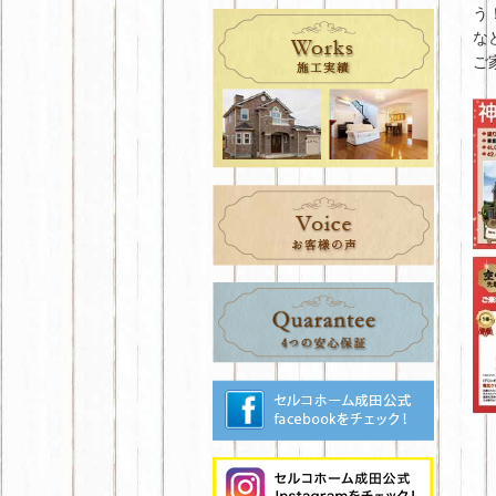
う
な
ご