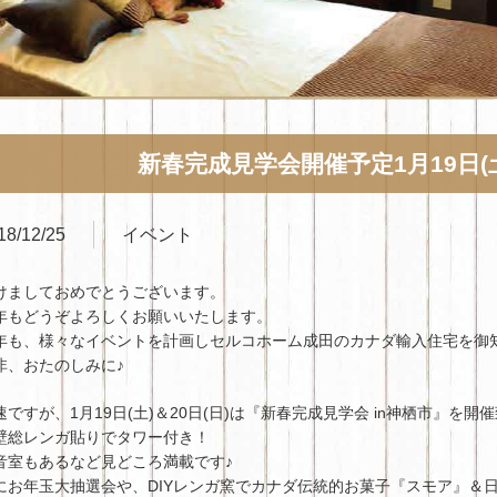
新春完成見学会開催予定1月19日(土
18/12/25
イベント
けましておめでとうございます。
年もどうぞよろしくお願いいたします。
年も、様々なイベントを計画しセルコホーム成田のカナダ輸入住宅を御
非、おたのしみに♪
速ですが、1月19日(土)＆20日(日)は『新春完成見学会 in神栖市』を開
壁総レンガ貼りでタワー付き！
音室もあるなど見どころ満載です♪
にお年玉大抽選会や、DIYレンガ窯でカナダ伝統的お菓子『スモア』＆