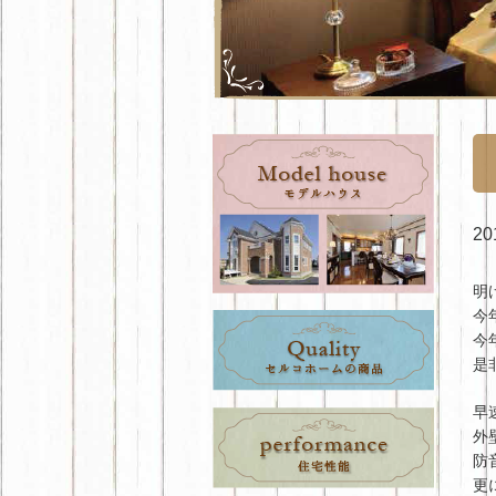
20
明
今
今
是
早
外
防
更